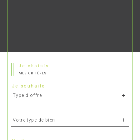
Je choisis
MES CRITÈRES
Je souhaite
Type
d'offre
Type d'offre
Type
d'offre
Votre type de bien