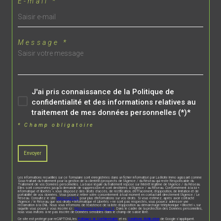
E-mail *
Message *
J'ai pris connaissance de la Politique de
confidentialité et des informations relatives au
traitement de mes données personnelles (*)*
* Champ obligatoire
Envoyer
Les informations recueillies sur ce formulaire sont enregistrées dans un fichier informatisé par La Boite Immo agissant comme
Sous-traitant du traitement pour la gestion de la clientèle/prospects de l'Agence / du Réseau qui reste Responsable du
Traitement de vos Données personnelles. La base légale du traitement repose sur l'intérêt légitime de l'Agence / du Réseau.
Elles sont conservées jusqu'à demande de suppression et sont destinées à l'Agence / au Réseau. Conformément à la loi «
informatique et libertés », vous disposez des droits d’accès, de rectification, d’effacement, d’opposition, de limitation et de
portabilité de vos données. Vous pouvez retirer votre consentement à tout moment en contactant directement l’Agence / Le
Réseau. Consultez le site
https://cnil.fr/fr
pour plus d’informations sur vos droits. Si vous estimez, après avoir contacté
l'Agence / le Réseau, que vos droits « Informatique et Libertés » ne sont pas respectés, vous pouvez adresser une
réclamation à la CNIL. Nous vous informons de l’existence de la liste d'opposition au démarchage téléphonique « Bloctel », sur
laquelle vous pouvez vous inscrire ici :
https://www.bloctel.gouv.fr
. Dans le cadre de la protection des Données personnelles,
nous vous invitons à ne pas inscrire de Données sensibles dans le champ de saisie libre.
Ce site est protégé par reCAPTCHA, les
Politiques de Confidentialité
et es
Conditions d'utilisation
de Google s'appliquent.