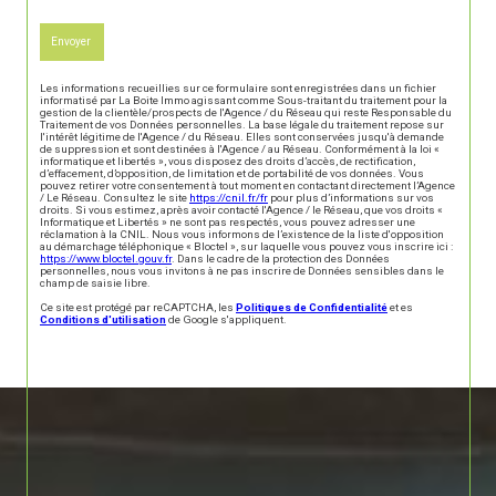
Envoyer
Les informations recueillies sur ce formulaire sont enregistrées dans un fichier
informatisé par La Boite Immo agissant comme Sous-traitant du traitement pour la
gestion de la clientèle/prospects de l'Agence / du Réseau qui reste Responsable du
Traitement de vos Données personnelles. La base légale du traitement repose sur
l'intérêt légitime de l'Agence / du Réseau. Elles sont conservées jusqu'à demande
de suppression et sont destinées à l'Agence / au Réseau. Conformément à la loi «
informatique et libertés », vous disposez des droits d’accès, de rectification,
d’effacement, d’opposition, de limitation et de portabilité de vos données. Vous
pouvez retirer votre consentement à tout moment en contactant directement l’Agence
/ Le Réseau. Consultez le site
https://cnil.fr/fr
pour plus d’informations sur vos
droits. Si vous estimez, après avoir contacté l'Agence / le Réseau, que vos droits «
Informatique et Libertés » ne sont pas respectés, vous pouvez adresser une
réclamation à la CNIL. Nous vous informons de l’existence de la liste d'opposition
au démarchage téléphonique « Bloctel », sur laquelle vous pouvez vous inscrire ici :
https://www.bloctel.gouv.fr
. Dans le cadre de la protection des Données
personnelles, nous vous invitons à ne pas inscrire de Données sensibles dans le
champ de saisie libre.
Ce site est protégé par reCAPTCHA, les
Politiques de Confidentialité
et es
Conditions d'utilisation
de Google s'appliquent.