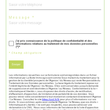
Message *
j'ai pris connaissance de la politique de confidentialité et des
informations relatives au traitement de mes données personnelles
(*)*
* Champ obligatoire
Envoyer
Les informations recueillies sur ce formulaire sont enregistrées dans un fichier
informatisé par La Boite Immo agissant comme Sous-traitant du traitement pour la
gestion de la clientèle/prospects de l'Agence / du Réseau qui reste Responsable du
Traitement de vos Données personnelles. La base légale du traitement repose sur
l'intérêt légitime de l'Agence / du Réseau. Elles sont conservées jusqu'à demande
de suppression et sont destinées à l'Agence / au Réseau. Conformément à la loi «
informatique et libertés », vous disposez des droits d’accès, de rectification,
d’effacement, d’opposition, de limitation et de portabilité de vos données. Vous
pouvez retirer votre consentement à tout moment en contactant directement l’Agence
/ Le Réseau. Consultez le site
https://cnil.fr/fr
pour plus d’informations sur vos
droits. Si vous estimez, après avoir contacté l'Agence / le Réseau, que vos droits «
Informatique et Libertés » ne sont pas respectés, vous pouvez adresser une
réclamation à la CNIL. Nous vous informons de l’existence de la liste d'opposition