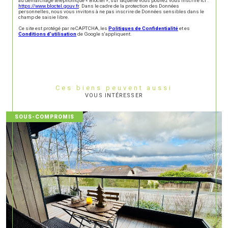
au démarchage téléphonique « Bloctel », sur laquelle vous pouvez vous inscrire ici :
https://www.bloctel.gouv.fr
. Dans le cadre de la protection des Données
personnelles, nous vous invitons à ne pas inscrire de Données sensibles dans le
champ de saisie libre.
Ce site est protégé par reCAPTCHA, les
Politiques de Confidentialité
et es
Conditions d'utilisation
de Google s'appliquent.
Ces biens peuvent aussi
VOUS INTÉRESSER
SOUS-COMPROMIS