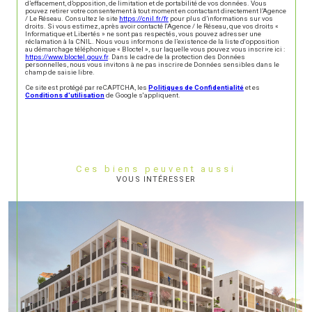
d’effacement, d’opposition, de limitation et de portabilité de vos données. Vous
pouvez retirer votre consentement à tout moment en contactant directement l’Agence
/ Le Réseau. Consultez le site
https://cnil.fr/fr
pour plus d’informations sur vos
droits. Si vous estimez, après avoir contacté l'Agence / le Réseau, que vos droits «
Informatique et Libertés » ne sont pas respectés, vous pouvez adresser une
réclamation à la CNIL. Nous vous informons de l’existence de la liste d'opposition
au démarchage téléphonique « Bloctel », sur laquelle vous pouvez vous inscrire ici :
https://www.bloctel.gouv.fr
. Dans le cadre de la protection des Données
personnelles, nous vous invitons à ne pas inscrire de Données sensibles dans le
champ de saisie libre.
Ce site est protégé par reCAPTCHA, les
Politiques de Confidentialité
et es
Conditions d'utilisation
de Google s'appliquent.
Ces biens peuvent aussi
VOUS INTÉRESSER