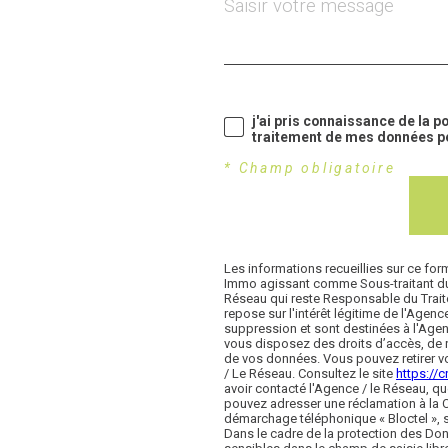
j'ai pris connaissance de la po
traitement de mes données pe
* Champ obligatoire
Les informations recueillies sur ce for
Immo agissant comme Sous-traitant du t
Réseau qui reste Responsable du Trait
repose sur l'intérêt légitime de l'Age
suppression et sont destinées à l'Agenc
vous disposez des droits d’accès, de re
de vos données. Vous pouvez retirer v
/ Le Réseau. Consultez le site
https://cn
avoir contacté l'Agence / le Réseau, qu
pouvez adresser une réclamation à la C
démarchage téléphonique « Bloctel », su
Dans le cadre de la protection des Do