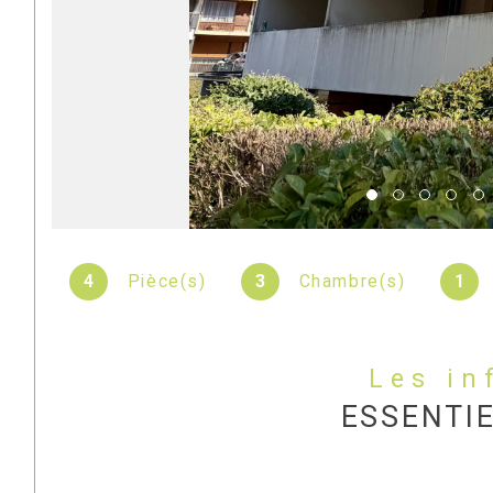
4
Pièce(s)
3
Chambre(s)
1
Les i
ESSENTI