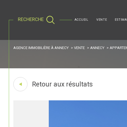
RECHERCHE
ACCUEIL
VENTE
ESTIMA
notre équipe
AGENCE IMMOBILIÈRE À ANNECY
VENTE
ANNECY
APPARTE
Acheter
Est
de l'ancien
TYPE DE BIEN
1
de l'ancien
Appartement
74000 - Annecy
Retour aux résultats