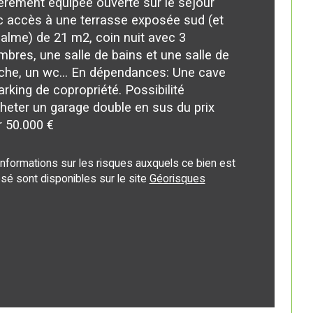
èrement équipée ouverte sur le séjour 
istiques
Valeurs
bre de pièces
 accès à une terrasse exposée sud (et 
alme) de 21 m2, coin nuit avec 3 
ge
bres, une salle de bains et une salle de 
che, un wc... En dépendances: Une cave 
bre de niveaux
arking de copropriété. Possibilité 
heter un garage double en sus du prix 
 50.000 €
censeur
informations sur les risques auxquels ce bien est 
sé sont disponibles sur le site 
Géorisques