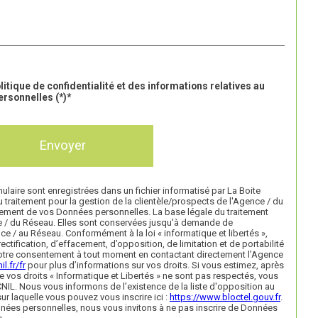
litique de confidentialité et des informations relatives au
rsonnelles (*)*
Envoyer
mulaire sont enregistrées dans un fichier informatisé par La Boite
raitement pour la gestion de la clientèle/prospects de l'Agence / du
ement de vos Données personnelles. La base légale du traitement
nce / du Réseau. Elles sont conservées jusqu'à demande de
e / au Réseau. Conformément à la loi « informatique et libertés »,
ctification, d’effacement, d’opposition, de limitation et de portabilité
otre consentement à tout moment en contactant directement l’Agence
il.fr/fr
pour plus d’informations sur vos droits. Si vous estimez, après
e vos droits « Informatique et Libertés » ne sont pas respectés, vous
NIL. Nous vous informons de l’existence de la liste d'opposition au
r laquelle vous pouvez vous inscrire ici :
https://www.bloctel.gouv.fr
.
nnées personnelles, nous vous invitons à ne pas inscrire de Données