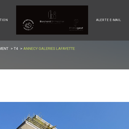
TION
ALERTE E-MAIL
voir les
5
annonces
MENT
T4
ANNECY GALERIES LAFAYETTE
imer
1
LOCALISATION
BUDGET
4 Pièces