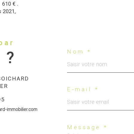
 610 € .
s 2021,
par
 ?
Nom *
BOICHARD
IER
E-mail *
95
ard-immobilier.com
Message *