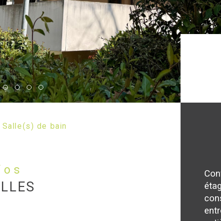
Salle(s) de bain
nfos
Con
ELLES
étag
cons
entr