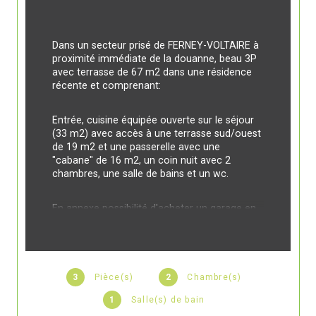
Dans un secteur prisé de FERNEY-VOLTAIRE à 
proximité immédiate de la douanne, beau 3P 
avec terrasse de 67 m2 dans une résidence 
récente et comprenant: 
Entrée, cuisine équipée ouverte sur le séjour 
(33 m2) avec accès à une terrasse sud/ouest 
de 19 m2 et une passerelle avec une 
"cabane" de 16 m2, un coin nuit avec 2 
chambres, une salle de bains et un wc.
En annexe possibilité d'acheter un garage en 
sus du prix de vente pour 25.000 €.
Implanté au cœur de l’écoquartier Garden 
Park, cet appartement bénéficie d’un 
3
Pièce(s)
2
Chambre(s)
environnement calme et verdoyant. Conçu 
avec des matériaux biosourcés et des 
1
Salle(s) de bain
systèmes de chauffage performants, il allie 