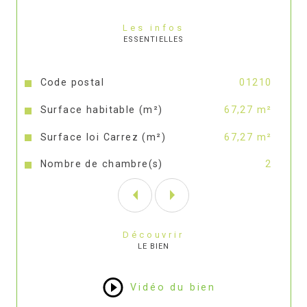
confort durable et qualité environnementale.
Les infos
ESSENTIELLES
La résidence, conforme aux normes NF 
Habitat HQE, propose un cadre de vie 
exceptionnel, avec crèche, commerces, 
conciergerie...
Caractéristiques
Valeurs
Code postal
01210
Surface habitable (m²)
67,27 m²
Surface loi Carrez (m²)
67,27 m²
Nombre de chambre(s)
2
Découvrir
LE BIEN
Vidéo du bien