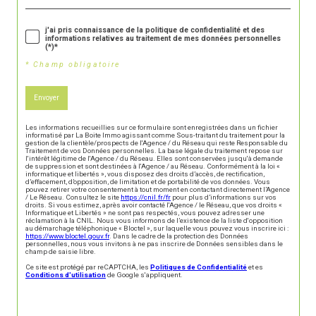
j'ai pris connaissance de la politique de confidentialité et des
informations relatives au traitement de mes données personnelles
(*)*
* Champ obligatoire
Envoyer
Les informations recueillies sur ce formulaire sont enregistrées dans un fichier
informatisé par La Boite Immo agissant comme Sous-traitant du traitement pour la
gestion de la clientèle/prospects de l'Agence / du Réseau qui reste Responsable du
Traitement de vos Données personnelles. La base légale du traitement repose sur
l'intérêt légitime de l'Agence / du Réseau. Elles sont conservées jusqu'à demande
de suppression et sont destinées à l'Agence / au Réseau. Conformément à la loi «
informatique et libertés », vous disposez des droits d’accès, de rectification,
d’effacement, d’opposition, de limitation et de portabilité de vos données. Vous
pouvez retirer votre consentement à tout moment en contactant directement l’Agence
/ Le Réseau. Consultez le site
https://cnil.fr/fr
pour plus d’informations sur vos
droits. Si vous estimez, après avoir contacté l'Agence / le Réseau, que vos droits «
Informatique et Libertés » ne sont pas respectés, vous pouvez adresser une
réclamation à la CNIL. Nous vous informons de l’existence de la liste d'opposition
au démarchage téléphonique « Bloctel », sur laquelle vous pouvez vous inscrire ici :
https://www.bloctel.gouv.fr
. Dans le cadre de la protection des Données
personnelles, nous vous invitons à ne pas inscrire de Données sensibles dans le
champ de saisie libre.
Ce site est protégé par reCAPTCHA, les
Politiques de Confidentialité
et es
Conditions d'utilisation
de Google s'appliquent.