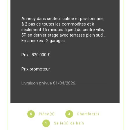
Annecy dans secteur calme et pavillonnaire, 
à 2 pas de toutes les commodités et à 
seulement 15 minutes à pied du centre ville,  
5P en dernier étage avec terrasse plein sud ... 
En annexes : 2 garages.
Prix : 820.000 €
Prix promoteur.
Livraison prévue 01/04/2026.
A votre disposition pour de plus amples 
renseignements.
5
Pièce(s)
4
Chambre(s)
1
Salle(s) de bain