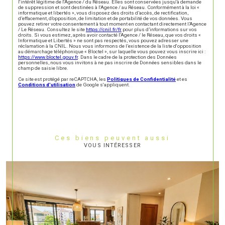
l'intérêt légitime de l'Agence / du Réseau. Elles sont conservées jusqu'à demande
de suppression et sont destinées à l'Agence / au Réseau. Conformément à la loi «
informatique et libertés », vous disposez des droits d’accès, de rectification,
d’effacement, d’opposition, de limitation et de portabilité de vos données. Vous
pouvez retirer votre consentement à tout moment en contactant directement l’Agence
/ Le Réseau. Consultez le site
https://cnil.fr/fr
pour plus d’informations sur vos
droits. Si vous estimez, après avoir contacté l'Agence / le Réseau, que vos droits «
Informatique et Libertés » ne sont pas respectés, vous pouvez adresser une
réclamation à la CNIL. Nous vous informons de l’existence de la liste d'opposition
au démarchage téléphonique « Bloctel », sur laquelle vous pouvez vous inscrire ici :
https://www.bloctel.gouv.fr
. Dans le cadre de la protection des Données
personnelles, nous vous invitons à ne pas inscrire de Données sensibles dans le
champ de saisie libre.
Ce site est protégé par reCAPTCHA, les
Politiques de Confidentialité
et es
Conditions d'utilisation
de Google s'appliquent.
Ces biens peuvent aussi
VOUS INTÉRESSER